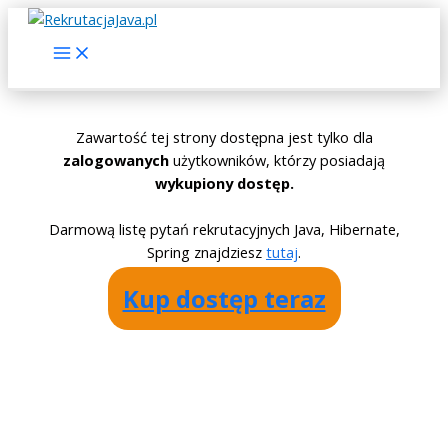
Skip
to
Main
Menu
content
Zawartość tej strony dostępna jest tylko dla
zalogowanych
użytkowników, którzy posiadają
wykupiony dostęp.
Darmową listę pytań rekrutacyjnych Java, Hibernate,
Spring znajdziesz
tutaj
.
Kup dostęp teraz