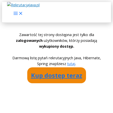
Skip
to
Main
Menu
content
Zawartość tej strony dostępna jest tylko dla
zalogowanych
użytkowników, którzy posiadają
wykupiony dostęp.
Darmową listę pytań rekrutacyjnych Java, Hibernate,
Spring znajdziesz
tutaj
.
Kup dostęp teraz